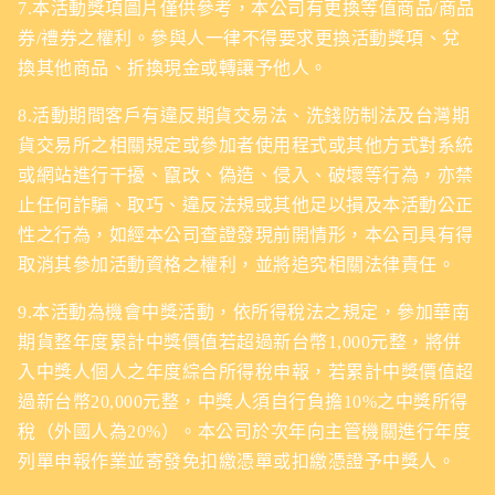
7.本活動獎項圖片僅供參考，本公司有更換等值商品/商品
券/禮券之權利。參與人一律不得要求更換活動獎項、兌
換其他商品、折換現金或轉讓予他人。
8.活動期間客戶有違反期貨交易法、洗錢防制法及台灣期
貨交易所之相關規定或參加者使用程式或其他方式對系統
或網站進行干擾、竄改、偽造、侵入、破壞等行為，亦禁
止任何詐騙、取巧、違反法規或其他足以損及本活動公正
性之行為，如經本公司查證發現前開情形，本公司具有得
取消其參加活動資格之權利，並將追究相關法律責任。
9.本活動為機會中獎活動，依所得稅法之規定，參加華南
期貨整年度累計中獎價值若超過新台幣1,000元整，將併
入中獎人個人之年度綜合所得稅申報，若累計中獎價值超
過新台幣20,000元整，中獎人須自行負擔10%之中獎所得
稅（外國人為20%）。本公司於次年向主管機關進行年度
列單申報作業並寄發免扣繳憑單或扣繳憑證予中獎人。