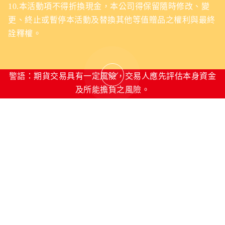
10.本活動項不得折換現金，本公司得保留隨時修改、變
更、終止或暫停本活動及替換其他等值贈品之權利與最終
詮釋權。
警語：期貨交易具有一定風險，交易人應先評估本身資金
及所能擔負之風險。
版權所有 華南期貨股份有限公司
期貨客服電話：412-8889
客服信箱:of@entrust.com.tw
台北總公司：台北市松山區民生東路四段54號3樓之9 (02)2718-
0000 期貨商許可證字號：112年金管期總 字第007號
台中分公司：台中市南屯區五權西路2段131號2樓 (04)2472-7208
期貨商許可證字號：
113
年金管期分字第003號
為防堵假冒金融機構名義之網站竊取您的帳號、密碼或其他個人資
料，
請您在網路上輸入個人資料前特別留意：確認連結網址為官方網站所